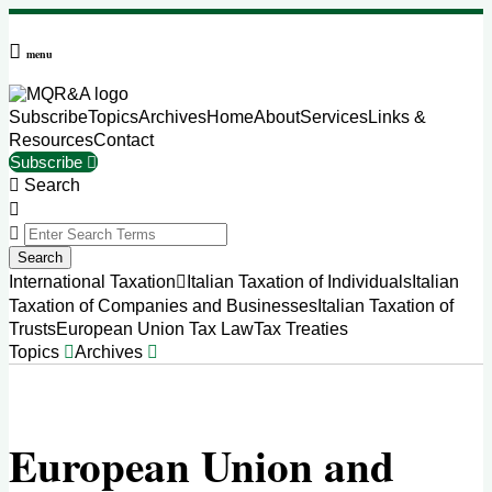
Skip
to
menu
content
Subscribe
Topics
Archives
Home
About
Services
Links &
Resources
Contact
Subscribe
Search
Close
Enter
Search
Search
Terms
Sub-
International Taxation
Italian Taxation of Individuals
Italian
Menu
Taxation of Companies and Businesses
Italian Taxation of
Trusts
European Union Tax Law
Tax Treaties
Topics
Archives
European Union and