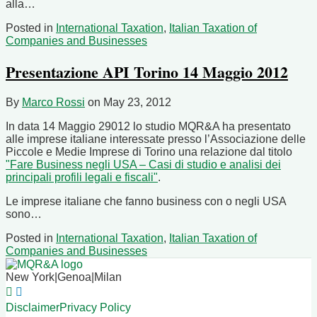
alla
…
Posted in
International Taxation
,
Italian Taxation of
Companies and Businesses
Presentazione API Torino 14 Maggio 2012
By
Marco Rossi
on
May 23, 2012
In data 14 Maggio 29012 lo studio MQR&A ha presentato
alle imprese italiane interessate presso l’Associazione delle
Piccole e Medie Imprese di Torino una relazione dal titolo
"Fare Business negli USA – Casi di studio e analisi dei
principali profili legali e fiscali"
.
Le imprese italiane che fanno business con o negli USA
sono
…
Posted in
International Taxation
,
Italian Taxation of
Companies and Businesses
New York
|
Genoa
|
Milan
RSS
LinkedIn
Disclaimer
Privacy Policy