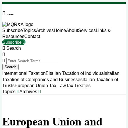
Skip
to
menu
content
Subscribe
Topics
Archives
Home
About
Services
Links &
Resources
Contact
Subscribe
Search
Close
Enter
Search
Search
Terms
Sub-
International Taxation
Italian Taxation of Individuals
Italian
Menu
Taxation of Companies and Businesses
Italian Taxation of
Trusts
European Union Tax Law
Tax Treaties
Topics
Archives
European Union and